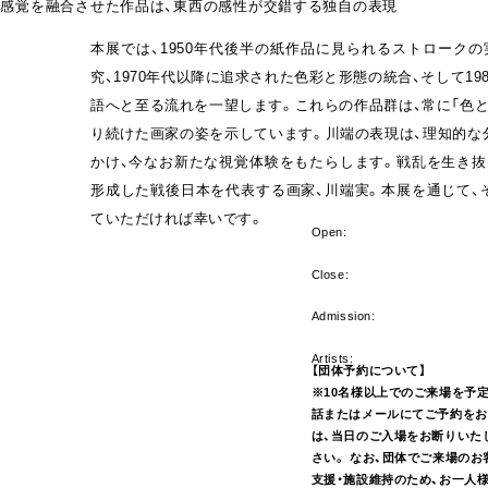
の感覚を融合させた作品は、東西の感性が交錯する独自の表現
本展では、1950年代後半の紙作品に見られるストローク
究、1970年代以降に追求された色彩と形態の統合、そして1
語へと至る流れを一望します。これらの作品群は、常に「色
り続けた画家の姿を示しています。川端の表現は、理知的な
かけ、今なお新たな視覚体験をもたらします。戦乱を生き抜
形成した戦後日本を代表する画家、川端実。本展を通じて、
ていただければ幸いです。
Open:
Close:
Admission:
Artists:
【団体予約について】
※10名様以上でのご来場を予
話またはメールにてご予約をお
は、当日のご入場をお断りいた
さい。 なお、団体でご来場のお
支援・施設維持のため、お一人様