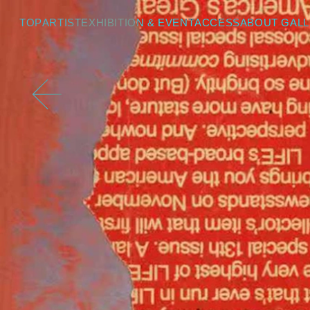
色とかたちの間に — 東京・ニューヨーク | Exhibition | ICHION CO
TOP
ARTIST
EXHIBITION & EVENT
ACCESS
ABOUT GAL