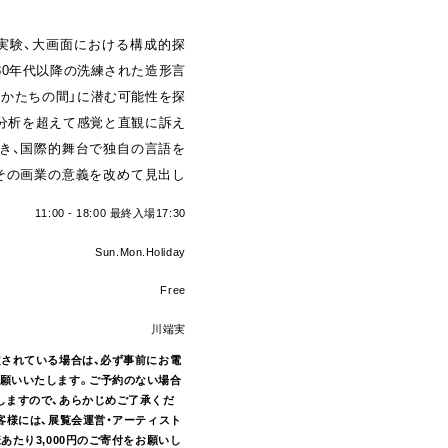
の実験、大画面における構成的探
980年代以降の洗練された造形言
とかたちの間」に潜む可能性を探
分析を超えて感覚と直観に訴え
き、国際的舞台で独自の言語を
その画業の意義を改めて見出し
11:00 - 18:00 最終入場17:30
Sun.Mon.Holiday
Free
川端実
定されている場合は、必ず事前にお電
願いいたします。ご予約のない場合
しますので、あらかじめご了承くだ
客様には、展覧会運営・アーティスト
あたり3,000円のご寄付をお願いし