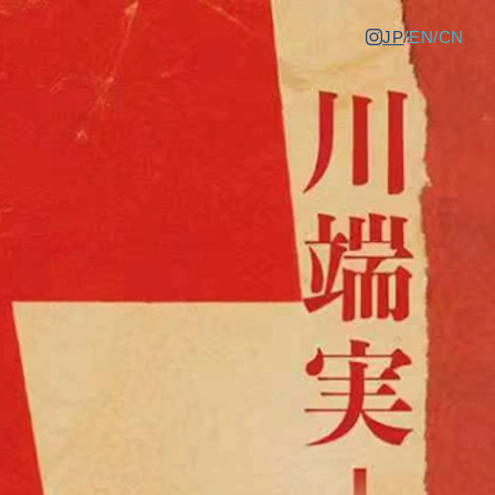
JP
/
EN
/
CN