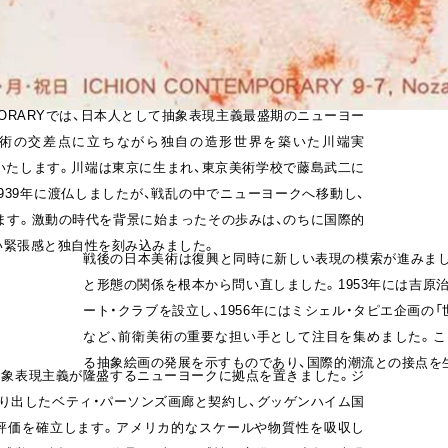
EMPORARYでは、日本人として抽象表現主義最盛期のニューヨー
美術の交差点に立ちながら独自の造形世界を築いた川端実
を開催いたします。川端は東京に生まれ、東京美術学校で藤島武二に
939年に渡仏しましたが、戦乱の中でニューヨークへ移動し、
れます。激動の時代を背景に始まったその歩みは、のちに国際的
い緊張感と独自性を刻み込みました。
戦後の日本美術は復興と同時に新しい表現の模索が進みまし
と形態の関係を根本から問い直しました。1953年には吉原
ート・クラブを設立し、1956年にはミシェル・タピエ企画の
など、前衛美術の重要な担い手として注目を集めました。こ
る抽象絵画の発展を示すものであり、国際的潮流との接点を
、抽象表現主義が隆盛するニューヨークに拠点を置きました。ジ
り出したベティ・パーソンズ画廊と契約し、グッゲンハイム国
評価を確立します。アメリカ的なスケールや物質性を吸収し