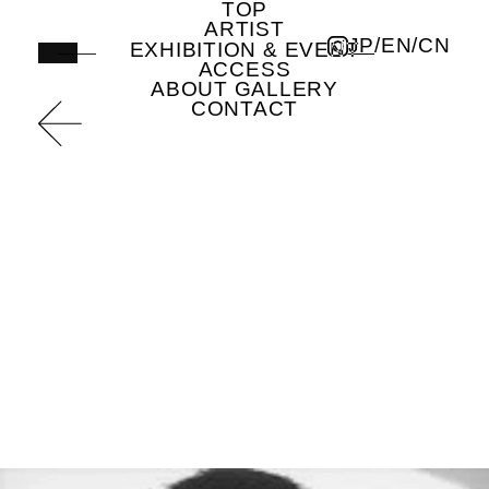
TOP
元永定正
undefined | Artist | ICHION CONTEMPORARY
ARTIST
JP
/
EN
/
CN
EXHIBITION & EVENT
ACCESS
ABOUT GALLERY
CONTACT