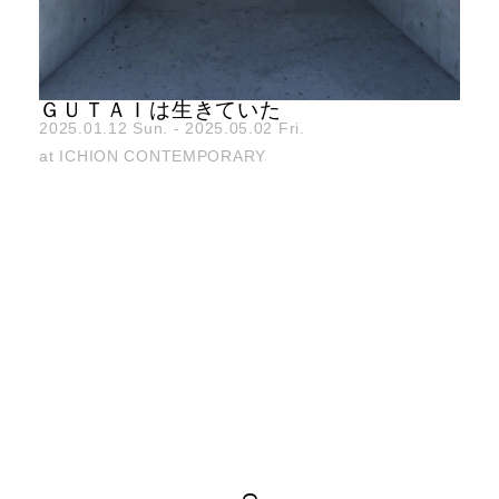
ＧＵＴＡＩは生きていた
2025.01.12 Sun. - 2025.05.02 Fri.
at ICHION CONTEMPORARY