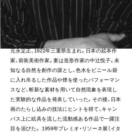
元永定正、1922年三重県生まれ。日本の絵本作
家、前衛美術作家。妻は造形作家の中辻悦子。未
知なる自然を創作の源とし、色水をビニール袋
に入れ吊るした作品や煙を使ったパフォーマン
スなど、斬新な素材を用いて自然現象を表現し
た実験的な作品を発表していった。その後、日本
画のたらし込みの技法にヒントを得て、キャン
バス上に絵具を流した流動感ある作品で一躍注
目を浴びた。 1959年プレミオ・リソーネ展（イタ